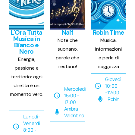
L'Ora Tutta
Naif
Robin Time
Musica in
Note che
Musica,
Bianco e
suonano,
informazioni
Nero
parole che
e perle di
Energia,
restano!
saggezza
passione e
territorio: ogni
Giovedì
diretta è un
10:00
Mercoledì
-12:00
momento vero.
15:00 -
Robin
17:00
Ambra
Valentino
Lunedì-
Venerdì
8:00 -