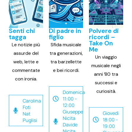
Senti chi
Di padre in
Polvere di
tagga
figlio
ricordi –
Take On
Le notizie più
Sfida musicale
Me
assurde del
tra generazioni,
Un viaggio
web, lette e
tra barzellette
musicale negli
commentate
e bei ricordi.
anni ’80 tra
con ironia.
successi e
curiosità.
Domenica
11:00 –
Carolina
12:00
Foti
Giuseppe
Giovedì
Nat
Nicita
18:00 –
Puglisi
Davide
19:00
Nicita