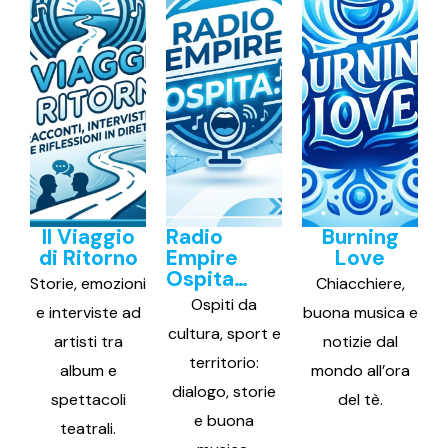
Il Viaggio
Radio
Burning
di Ritorno
Empire
Love
Ospita…
Storie, emozioni
Chiacchiere,
Ospiti da
e interviste ad
buona musica e
cultura, sport e
artisti tra
notizie dal
territorio:
album e
mondo all’ora
dialogo, storie
spettacoli
del tè.
e buona
teatrali.