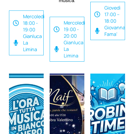
musica.
Giovedì
17:00 –
Mercoledì
18:00
Mercoledì
18:00 -
Giovanna
19:00 -
19:00
Fama'
20:00
Gianluca
Gianluca
La
La
Limina
Limina