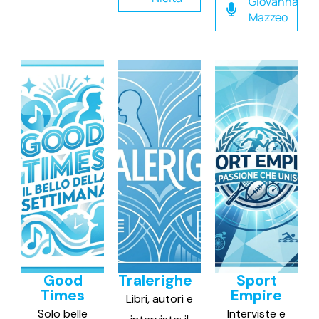
Giovanna
Mazzeo
Good
Tralerighe
Sport
Times
Empire
Libri, autori e
Solo belle
Interviste e