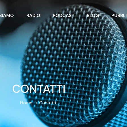
 SIAMO
RADIO
PODCAST
BLOG
PUBBLI
CONTATTI
Home
Contatti