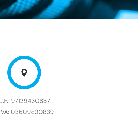
C.F.: 97129430837
.IVA: 03609890839