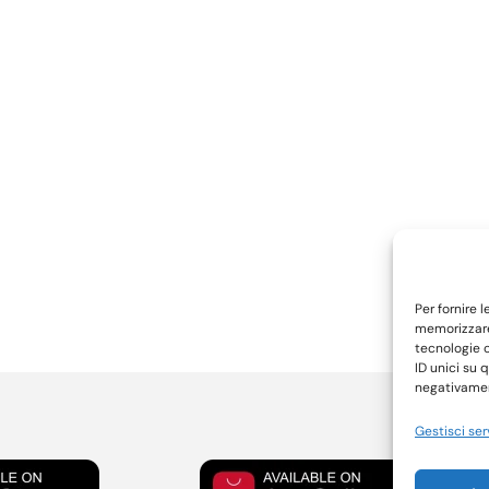
Per fornire 
memorizzare 
tecnologie 
ID unici su 
negativament
Gestisci ser