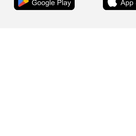
Concessione Minist. N. 907333 -SIAE n. 34/2020 – SCF n. 141/5/20
ITSRIGHT n. 0014695 del 04/08/2023 – Licenza Soundreef
Autorizz. Trib. Messina n. 712/93, Registro Stampa GRE n. 10 del 25.0
Direttore Responsabile Orazio Leotta