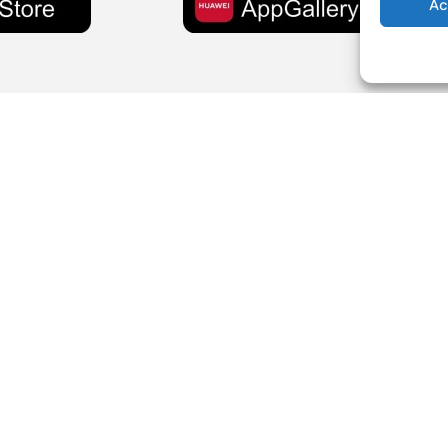
Ac
Policy
Contatti
Privacy Policy
0942 79 3
Cookie Policy
379 240 
20 – ROC n. 36031
Termini e condizioni
info@radio
5.93
Via Antonio