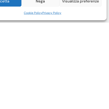
cetta
Nega
Visualizza preferenze
Cookie Policy
Privacy Policy
218
6688
empire.it
 Spinelli n. 6 – Furci Siculo (ME)