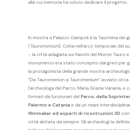
alla cui memoria ha voluto dedicare il progetto.
In mostra a Palazzo Ciampoli è la Taormina dei gr
(
Tauromenium
). Colta nell’arco temporale del su
– la città adagiata sui fianchi del Monte Tauro 
monumento era stato concepito dai greci per gu
la protagonista della grande mostra archeologica
“Da Tauromenion a Tauromenium” avviato circa du
l’archeologa del Parco, Maria Grazia Vanaria, e co
formati da funzionari del
Parco, d
ella Soprinte
Palermo e Catania
e da un team interdisciplin
filmmaker ed esperti di ricostruzioni 3D
con 
città abitata da sempre. Gli archeologi la definis