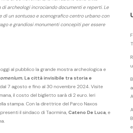
am di archeologi incrociando documenti e reperti. Le
ione di un sontuoso e scenografico centro urbano con
 svago e grandiosi monumenti concepiti per essere
F
T
R
u
 oggi al pubblico la grande mostra archeologica e
romenium.
La città invisibile tra storia e
B
dal 7 agosto e fino al 30 novembre 2024. Visite
a
imana, il costo del biglietto sarà di 2 euro. Ieri
A
della stampa. Con la direttrice del Parco Naxos
A
presenti il sindaco di Taormina,
Cateno De Luca
, e
B
na.
e