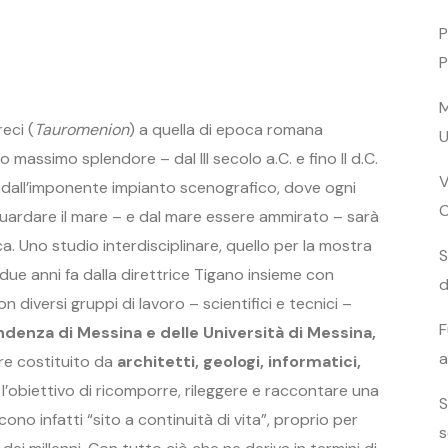
P
P
M
eci (
Tauromenion
) a quella di epoca romana
U
o massimo splendore – dal III secolo a.C. e fino II d.C.
V
e dall’imponente impianto scenografico, dove ogni
ardare il mare – e dal mare essere ammirato – sarà
. Uno studio interdisciplinare, quello per la mostra
S
e anni fa dalla direttrice Tigano insieme con
d
n diversi gruppi di lavoro – scientifici e tecnici –
F
ndenza di Messina e delle Università di Messina,
a
are costituito da
architetti, geologi, informatici,
l’obiettivo di ricomporre, rileggere e raccontare una
S
cono infatti “sito a continuità di vita”, proprio per
s