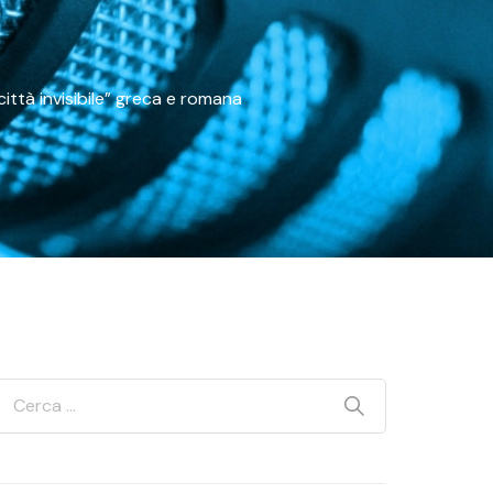
ttà invisibile” greca e romana