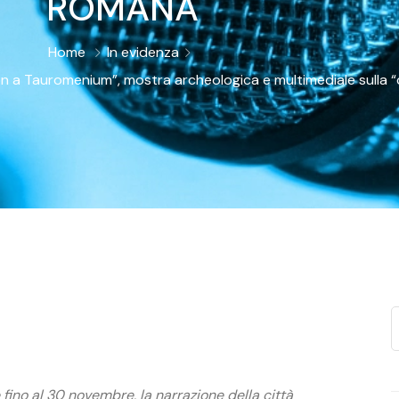
ROMANA
Home
In evidenza
 Tauromenium”, mostra archeologica e multimediale sulla “ci
 fino al 30 novembre, la narrazione della città