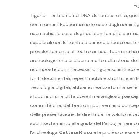
“C
Tigano – entriamo nel DNA dell’antica città, qu
con i romani. Raccontiamo le case degli uomini, gl
naumachie, le case degli dei con templi e santuari
sepolcrali con le tombe a camera ancora esisten
prevalentemente al Teatro antico, Taormina ha s
archeologici che ci dicono molto sulla storia dell
ricomposte con il necessario rigore scientifico 
fonti documentali, reperti mobili e strutture an
tecnologie digitali, abbiamo realizzato una serie d
stupore di una città dove il meraviglioso paesagg
comunità che, dal teatro in poi, vennero concep
della presentazione, la direttrice ha voluto ricor
suo insediamento alla guida del Parco, le hanno 
l’archeologa
Cettina Rizzo
e la professoressa