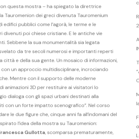
c
on questa mostra – ha spiegato la direttrice
ella Tauromenion dei greci divenuta Tauromenium
R
i edifici pubblici come l’agorà, le terme e le
2
 divenuti poi chiese cristiane. E le antiche vie
A
ti. Sebbene la sua monumentalità sia legata
I
velato da tre secoli numerosi e importanti reperti
a città e della sua gente. Un mosaico di informazioni,
T
e con un approccio multidisciplinare, incrociando
“
tiche. Mentre con il supporto delle moderne
C
i animazioni 3D per restituire ai visitatori lo
M
io dialoga con gli spazi urbani destinati alla
l
iti con un forte impatto scenografico”. Nel corso
dare le due figure che, cinque anni fa all’indomani del
F
ispirato l’idea della mostra su Tauromenion:
o
Francesca Gullotta
, scomparsa prematuramente,
L