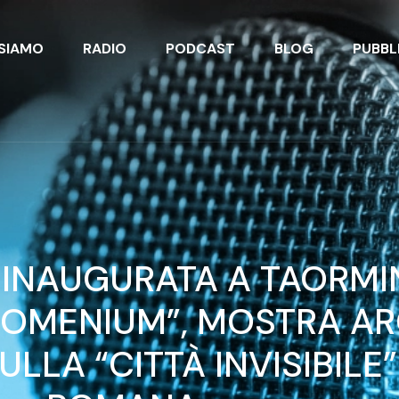
 SIAMO
RADIO
PODCAST
BLOG
PUBBL
 INAUGURATA A TAORMI
ROMENIUM”, MOSTRA A
ULLA “CITTÀ INVISIBILE