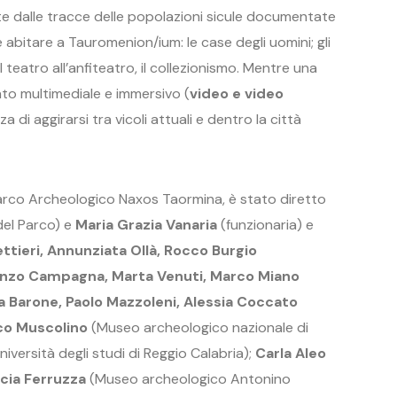
rte dalle tracce delle popolazioni sicule documentate
 e abitare a Tauromenion/ium: le case degli uomini; gli
dal teatro all’anfiteatro, il collezionismo. Mentre una
ato multimediale e immersivo (
video e video
nza di aggirarsi tra vicoli attuali e dentro la città
 Parco Archeologico Naxos Taormina, è stato diretto
del Parco) e
Maria Grazia Vanaria
(funzionaria) e
tieri, Annunziata Ollà, Rocco Burgio
nzo Campagna, Marta Venuti, Marco Miano
Barone, Paolo Mazzoleni, Alessia Coccato
co Muscolino
(Museo archeologico nazionale di
niversità degli studi di Reggio Calabria);
Carla Aleo
cia Ferruzza
(Museo archeologico Antonino