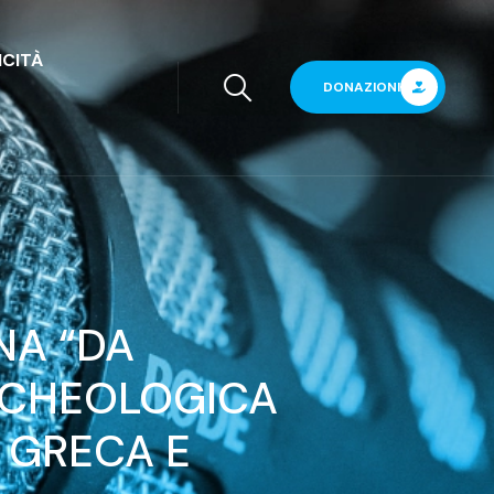
ICITÀ
DONAZIONI
NA “DA
RCHEOLOGICA
” GRECA E