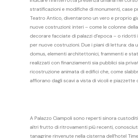
indicare l’ininterrotta presenza umana nel corso d
stratificazioni e modifiche di monumenti, case pr
Teatro Antico, diventarono un vero e proprio gia
nuove costruzioni: interi – come le colonne della 
decorare facciate di palazzi d’epoca – o ridotti
per nuove costruzioni. Due i piani di lettura: da
domus, elementi architettonici, frammenti e statu
realizzati con finanziamenti sia pubblici sia privati
ricostruzione animata di edifici che, come sla
affiorano dagli scavi a vista di vicoli e piazzette
A Palazzo Ciampoli sono reperti sinora custoditi n
altri frutto di ritrovamenti più recenti, conosci
tanagrine rinvenute nella cisterna dell’hotel Tim