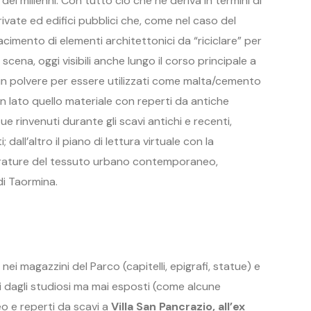
ei millenni. Con tutto ciò che ne deriva in termini di
ivate ed edifici pubblici che, come nel caso del
cimento di elementi architettonici da “riciclare” per
scena, oggi visibili anche lungo il corso principale a
 in polvere per essere utilizzati come malta/cemento
 un lato quello materiale con reperti da antiche
e rinvenuti durante gli scavi antichi e recenti,
; dall’altro il piano di lettura virtuale con la
bbrature del tessuto urbano contemporaneo,
 di Taormina.
ei magazzini del Parco (capitelli, epigrafi, statue) e
uti dagli studiosi ma mai esposti (come alcune
eo e reperti da scavi a
Villa San Pancrazio, all’ex