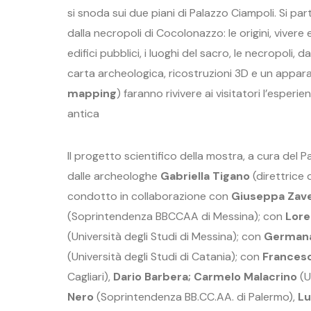
si snoda sui due piani di Palazzo Ciampoli. Si pa
dalla necropoli di Cocolonazzo: le origini, vivere
edifici pubblici, i luoghi del sacro, le necropoli, 
carta archeologica, ricostruzioni 3D e un appar
mapping
) faranno rivivere ai visitatori l’esperie
antica
Il progetto scientifico della mostra, a cura del
dalle archeologhe
Gabriella Tigano
(direttrice 
condotto in collaborazione con
Giuseppa Zavet
(Soprintendenza BBCCAA di Messina); con
Lore
(Università degli Studi di Messina); con
Germana 
(Università degli Studi di Catania); con
Frances
Cagliari),
Dario Barbera; Carmelo Malacrino
(U
Nero
(Soprintendenza BB.CC.AA. di Palermo),
Lu