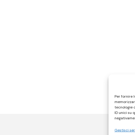
Per fornire 
memorizzare
tecnologie 
ID unici su 
negativamen
Gestisci ser