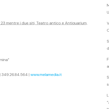
M
U
lle 23 mentre i due siti, Teatro antico e Antiquarium,
V
S
d
F
mina”
a
| 349.26.84.564 |
www.melamedia.it
S
s
L
“