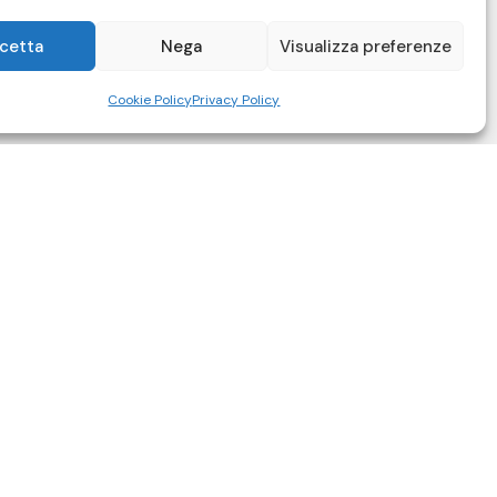
cetta
Nega
Visualizza preferenze
Cookie Policy
Privacy Policy
218
6688
empire.it