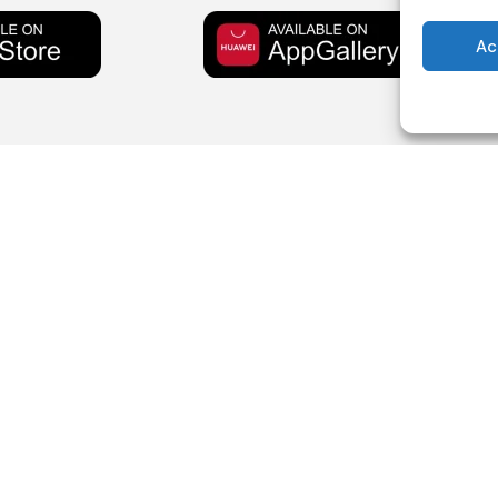
Ac
Policy
Contatti
Privacy Policy
0942 79 3
Cookie Policy
379 240 
020 – ROC n.
Termini e condizioni
info@radio