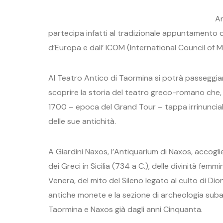
An
partecipa infatti al tradizionale appuntamento d
d’Europa e dall’ ICOM (International Council of 
Al Teatro Antico di Taormina si potrà passeggiar
scoprire la storia del teatro greco-romano che, 
1700 – epoca del Grand Tour – tappa irrinunciabile
delle sue antichità.
A Giardini Naxos, l’Antiquarium di Naxos, accoglie
dei Greci in Sicilia (734 a C.), delle divinità femm
Venera, del mito del Sileno legato al culto di Dion
antiche monete e la sezione di archeologia subac
Taormina e Naxos già dagli anni Cinquanta.