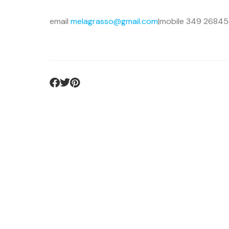
email
melagrasso@gmail.com
|mobile 349 2684