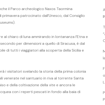
che il Parco archeologico Naxos Taormina
A
i primavera patrocinato dall’Unesco, dal Consiglio
I
Museums).
T
“
e al chiaro di luna ammirando in lontananza l’Etna e
C
secondo per dimensioni a quello di Siracusa, è dal
 di tutti i viaggiatori alla scoperta della Sicilia e
M
l
F
rà i visitatori svelando la storia della prima colonia
o
inili venerate nel santuario in riva al torrente Santa
L
iso e della coltivazione della vite e ancora le
quea con i reperti pescati in fondo alla baia di
P
P