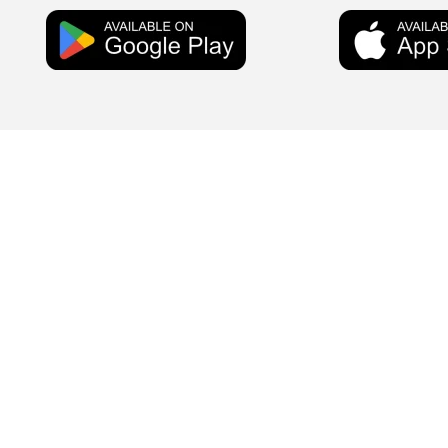
Concessione Minist. N. 907333 -SIAE n. 34/2020 – SCF n. 141/5/2
36031
ITSRIGHT n. 0014695 del 04/08/2023 – Licenza Soundreef