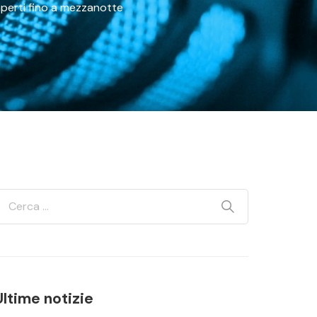
perti fino a mezzanotte
Ultime notizie