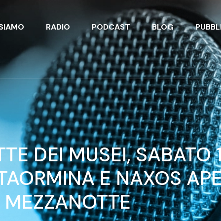
 SIAMO
RADIO
PODCAST
BLOG
PUBBL
TE DEI MUSEI, SABATO 
TAORMINA E NAXOS APE
MEZZANOTTE