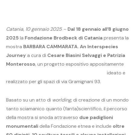
Catania, 10 gennaio 2025 –
Dal 18 gennaio all’8 giugno
2025
la
Fondazione Brodbeck di Catania
presenta la
mostra
BARBARA CAMMARATA. An Interspecies
Journey
a cura di
Cesare Biasini Selvaggi e Patrizia
Monterosso
, un
progetto espositivo appositamente
ideato e
realizzato per gli spazi di via Gramignani 93.
Basato su un atto di
worlding
, di creazione di un mondo
tanto sciamanico quanto (fanta)scientifico, il percorso
della mostra si snoda attraverso
due padiglioni
monumentali
della Fondazione etnea e include
oltre
60 dipinti, 10 sculture tessili e alcune installazioni