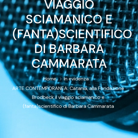
VIAGGIO
SCIAMANICO E
(FANTA)SCIENTIFICO
DI BARBARA
CAMMARATA
Home
In evidenza
ARTE CONTEMPORANEA: Catania, alla Fondazione
Brodbeck il viaggio sciamanico e
(fanta)scientifico di Barbara Cammarata