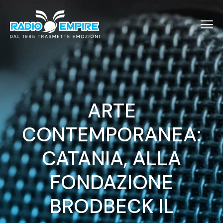
ARTE
CONTEMPORANEA:
CATANIA, ALLA
FONDAZIONE
BRODBECK IL