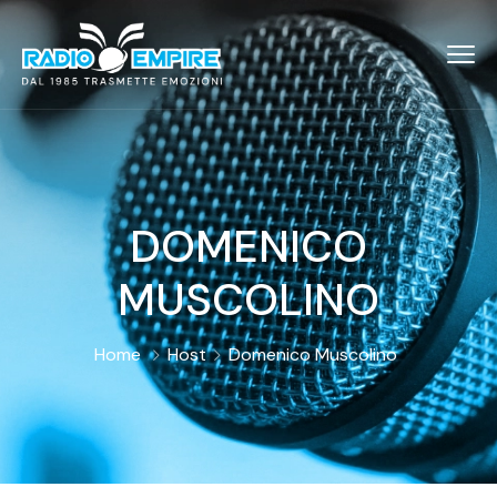
DOMENICO
MUSCOLINO
Home
Host
Domenico Muscolino