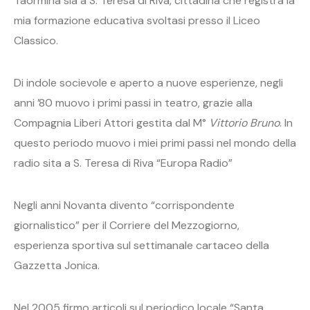
Taormina sia a S. Teresa di Riva, cittadina che registra la
mia formazione educativa svoltasi presso il Liceo
Classico.
Di indole socievole e aperto a nuove esperienze, negli
anni ’80 muovo i primi passi in teatro, grazie alla
Compagnia Liberi Attori gestita dal M°
Vittorio Bruno
. In
questo periodo muovo i miei primi passi nel mondo della
radio sita a S. Teresa di Riva “Europa Radio”
Negli anni Novanta divento “corrispondente
giornalistico” per il Corriere del Mezzogiorno,
esperienza sportiva sul settimanale cartaceo della
Gazzetta Jonica.
Nel 2005 firmo articoli sul periodico locale “Santa