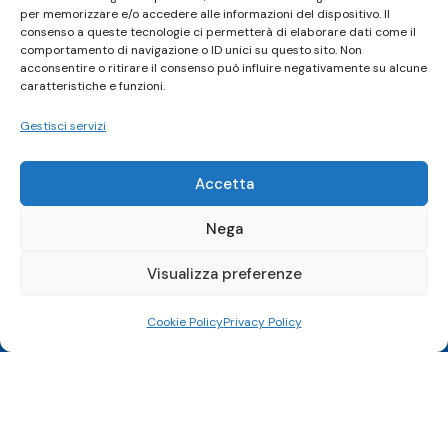
per memorizzare e/o accedere alle informazioni del dispositivo. Il
consenso a queste tecnologie ci permetterà di elaborare dati come il
comportamento di navigazione o ID unici su questo sito. Non
acconsentire o ritirare il consenso può influire negativamente su alcune
caratteristiche e funzioni.
Gestisci servizi
Accetta
Our pick of the best podcasts on Spotify,
Nega
Apple Podcasts and more covering all
Visualizza preferenze
trends.
Cookie Policy
Privacy Policy