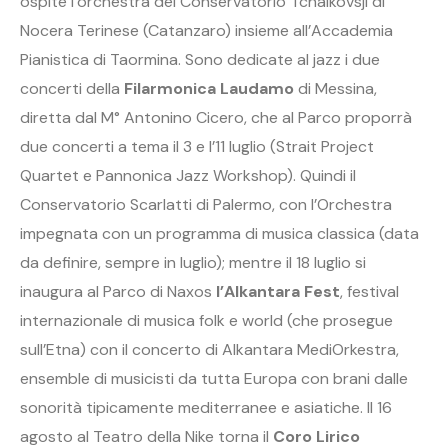
ospite l’orchestra del Conservatorio Tchaikovsji di
Nocera Terinese (Catanzaro) insieme all’Accademia
Pianistica di Taormina. Sono dedicate al jazz i due
concerti della
Filarmonica Laudamo
di Messina,
diretta dal M° Antonino Cicero, che al Parco proporrà
due concerti a tema il 3 e l’11 luglio (Strait Project
Quartet e Pannonica Jazz Workshop). Quindi il
Conservatorio Scarlatti di Palermo, con l’Orchestra
impegnata con un programma di musica classica (data
da definire, sempre in luglio); mentre il 18 luglio si
inaugura al Parco di Naxos
l’Alkantara Fest
, festival
internazionale di musica folk e world (che prosegue
sull’Etna) con il concerto di Alkantara MediOrkestra,
ensemble di musicisti da tutta Europa con brani dalle
sonorità tipicamente mediterranee e asiatiche. Il 16
agosto al Teatro della Nike torna il
Coro Lirico