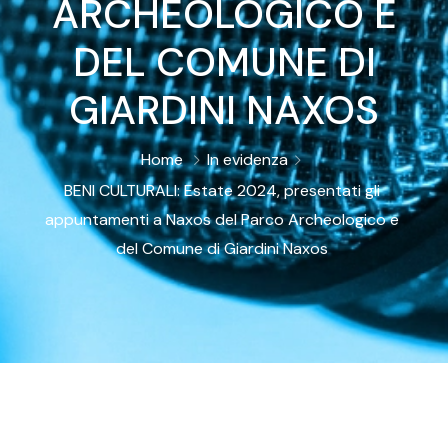
ARCHEOLOGICO E
DEL COMUNE DI
GIARDINI NAXOS
Home
In evidenza
BENI CULTURALI: Estate 2024, presentati gli
appuntamenti a Naxos del Parco Archeologico e
del Comune di Giardini Naxos