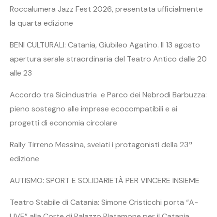
Roccalumera Jazz Fest 2026, presentata ufficialmente
la quarta edizione
BENI CULTURALI: Catania, Giubileo Agatino. Il 13 agosto
apertura serale straordinaria del Teatro Antico dalle 20
alle 23
Accordo tra Sicindustria e Parco dei Nebrodi Barbuzza:
pieno sostegno alle imprese ecocompatibili e ai
progetti di economia circolare
Rally Tirreno Messina, svelati i protagonisti della 23ª
edizione
AUTISMO: SPORT E SOLIDARIETÀ PER VINCERE INSIEME
Teatro Stabile di Catania: Simone Cristicchi porta “A-
LIVE” alla Corte di Palazzo Platamone per il Catania