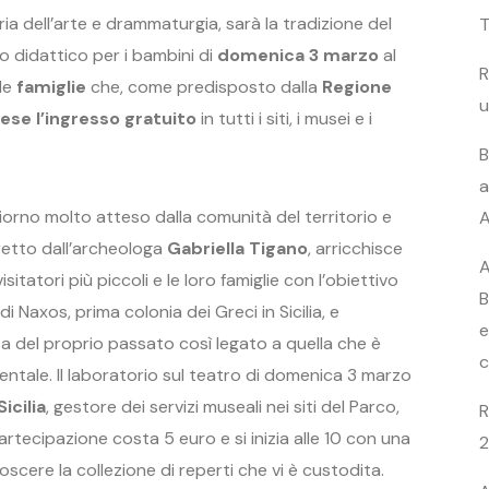
ia dell’arte e drammaturgia, sarà la tradizione del
T
io didattico per i bambini di
domenica 3 marzo
al
R
le
famiglie
che, come predisposto dalla
Regione
u
se l’ingresso gratuito
in tutti i siti, i musei e i
B
a
iorno molto atteso dalla comunità del territorio e
A
iretto dall’archeologa
Gabriella Tigano
, arricchisce
A
sitatori più piccoli e le loro famiglie con l’obiettivo
B
i Naxos, prima colonia dei Greci in Sicilia, e
e
ta del proprio passato così legato a quella che è
c
dentale. Il laboratorio sul teatro di domenica 3 marzo
Sicilia
, gestore dei servizi museali nei siti del Parco,
R
partecipazione costa 5 euro e si inizia alle 10 con una
2
scere la collezione di reperti che vi è custodita.