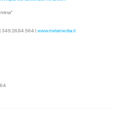
rmina”
| 349.26.84.564 |
www.melamedia.it
564