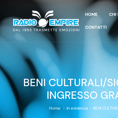
HOME
CHI
CONTATTI
BENI CULTURALI/SI
INGRESSO GR
Home
In evidenza
BENI CULTURA