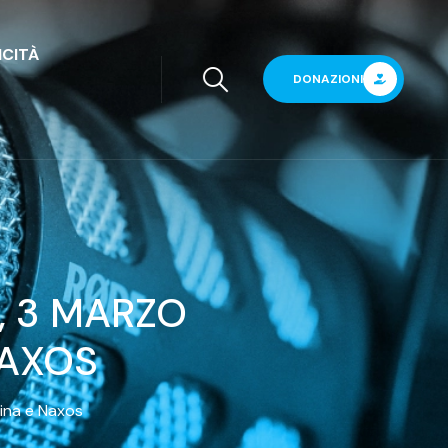
ICITÀ
DONAZIONI
, 3 MARZO
NAXOS
mina e Naxos