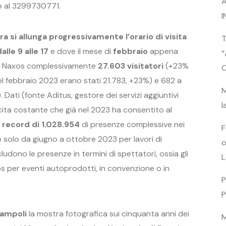
A
p al 3299730771.
I
ra si allunga progressivamente l’orario di visita
T
lle 9 alle 17
e dove il mese di
febbraio
appena
“
a e Naxos complessivamente
27.603 visitatori
(+23%
C
el febbraio 2023 erano stati 21.783, +23%) e 682 a
M
Dati (fonte Aditus, gestore dei servizi aggiuntivi
l
ita costante che già nel 2023 ha consentito al
 record di 1.028.954
di presenze complessive nei
F
to solo da giugno a ottobre 2023 per lavori di
o
udono le presenze in termini di spettatori, ossia gli
L
os per eventi autoprodotti, in convenzione o in
P
P
iampoli
la mostra fotografica sui cinquanta anni dei
M