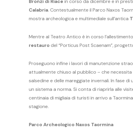
Bronzi di Riace
in corso da dicembre e in prest
Calabria
. Contestualmente il Parco Naxos Taormin
mostra archeologica e multimediale sull’antica
T
Mentre al Teatro Antico è in corso l’allestiment
restauro
del “Porticus Post Scaenam”, progetto 
Proseguono infine i lavori di manutenzione strao
attualmente chiuso al pubblico – che necessita pe
salsedine e delle mareggiate invernali. In fase di
un sistema a norma. Si conta di riaprirla alle vis
centinaia di migliaia di turisti in arrivo a Taormin
stagione.
Parco Archeologico Naxos Taormina