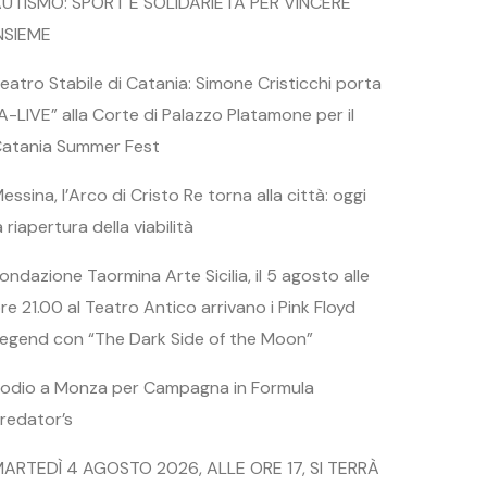
UTISMO: SPORT E SOLIDARIETÀ PER VINCERE
NSIEME
eatro Stabile di Catania: Simone Cristicchi porta
A-LIVE” alla Corte di Palazzo Platamone per il
atania Summer Fest
essina, l’Arco di Cristo Re torna alla città: oggi
a riapertura della viabilità
ondazione Taormina Arte Sicilia, il 5 agosto alle
re 21.00 al Teatro Antico arrivano i Pink Floyd
egend con “The Dark Side of the Moon”
odio a Monza per Campagna in Formula
redator’s
ARTEDÌ 4 AGOSTO 2026, ALLE ORE 17, SI TERRÀ