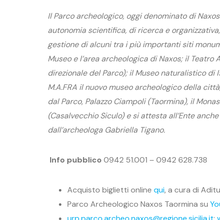
Il Parco archeologico, oggi denominato di Naxos
autonomia scientifica, di ricerca e organizzativa,
gestione di alcuni tra i più importanti siti monum
Museo e l’area archeologica di Naxos; il Teatro 
direzionale del Parco); il Museo naturalistico di I
M.A.FRA il nuovo museo archeologico della città,
dal Parco, Palazzo Ciampoli (Taormina), il Monast
(Casalvecchio Siculo) e si attesta all’Ente anche
dall’archeologa Gabriella Tigano.
Info pubblico
0942 51.001 – 0942 628.738
Acquisto biglietti online
qui
, a cura di Adit
Parco Archeologico Naxos Taormina su
Yo
urp.parco.archeo.naxos@regione.sicilia.it
;