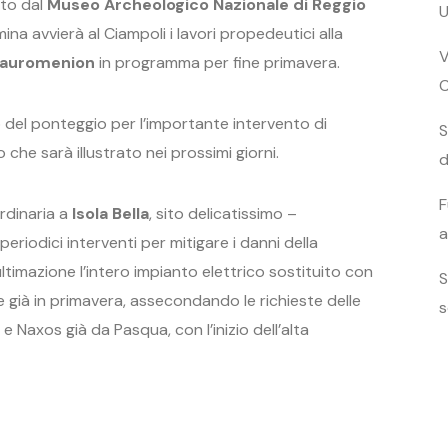
ito dal
Museo Archeologico Nazionale di Reggio
U
a avvierà al Ciampoli i lavori propedeutici alla
V
auromenion
in programma per fine primavera.
o del ponteggio per l’importante intervento di
S
che sarà illustrato nei prossimi giorni.
d
F
rdinaria a
Isola Bella
, sito delicatissimo –
a
riodici interventi per mitigare i danni della
 ultimazione l’intero impianto elettrico sostituito con
S
ite già in primavera, assecondando le richieste delle
s
a e Naxos già da Pasqua, con l’inizio dell’alta