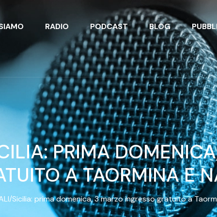
 SIAMO
RADIO
PODCAST
BLOG
PUBBL
CILIA: PRIMA DOMENICA
ATUITO A TAORMINA E 
LI/Sicilia: prima domenica, 3 marzo ingresso gratuito a Taor