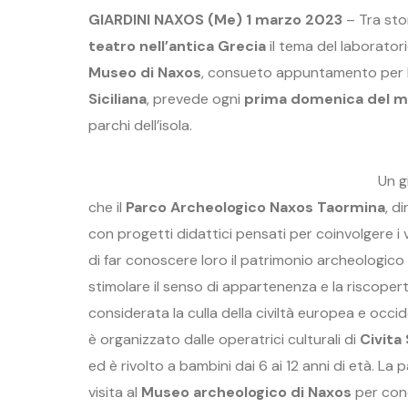
GIARDINI NAXOS (Me) 1 marzo 2023
– Tra stor
teatro nell’antica Grecia
il tema del laborator
Museo di Naxos
, consueto appuntamento per 
Siciliana
, prevede ogni
prima domenica del me
parchi dell’isola.
Un g
che il
Parco Archeologico Naxos Taormina
, d
con progetti didattici pensati per coinvolgere i vi
di far conoscere loro il patrimonio archeologico d
stimolare il senso di appartenenza e la riscoper
considerata la culla della civiltà europea e occi
è organizzato dalle operatrici culturali di
Civita 
ed è rivolto a bambini dai 6 ai 12 anni di età. La 
visita al
Museo archeologico di Naxos
per cono