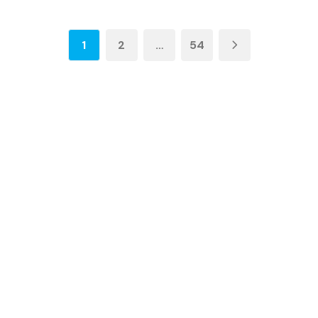
1
2
…
54