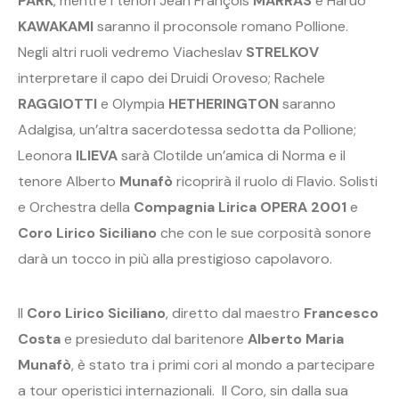
PARK
, mentre i tenori Jean François
MARRAS
e Haruo
KAWAKAMI
saranno il proconsole romano Pollione.
Negli altri ruoli vedremo Viacheslav
STRELKOV
interpretare il capo dei Druidi Oroveso; Rachele
RAGGIOTTI
e Olympia
HETHERINGTON
saranno
Adalgisa, un’altra sacerdotessa sedotta da Pollione;
Leonora
ILIEVA
sarà Clotilde un’amica di Norma e il
tenore Alberto
Munafò
ricoprirà il ruolo di Flavio. Solisti
e Orchestra della
Compagnia Lirica OPERA 2001
e
Coro Lirico Siciliano
che con le sue corposità sonore
darà un tocco in più alla prestigioso capolavoro.
Il
Coro Lirico Siciliano
, diretto dal maestro
Francesco
Costa
e presieduto dal baritenore
Alberto Maria
Munafò
, è stato tra i primi cori al mondo a partecipare
a tour operistici internazionali. Il Coro, sin dalla sua