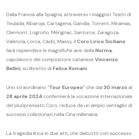
Dalla Francia alla Spagna, attraverso i maggiori Teatri di
Teulada, Ribaroja, Cartagena, Gandía, Torrent, Miramas,
Clermont, Logroño, Mérignac, Santurce, Zaragoza,
Valencia, Lorca, Cádiz, Massy, il
Coro Lirico Siciliano
farà risplendere le magnifiche arie della
Norma
,
capolavoro del compositore catanese
Vincenzo
Bellini
, su libretto di
Felice Romani
.
Uno straordinario “
Tour Europeo
” che dal
30 marzo
al
28 aprile 2024
confermerà la vocazione internazionale
del pluripremiato Coro, reduce da un ampio ventaglio di
successi collezionati nella Cina millenaria.
La tragedia lirica in due atti, che debuttò con successo