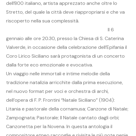
dell’800 italiano, artista apprezzato anche oltre lo
Stretto, del quale la città deve riappropriarsi e che va
riscoperto nella sua complessità.
Il 6
gennaio alle ore 20.30, presso la Chiesa di S. Caterina
Valverde, in occasione della celebrazione dell’Epifania il
Coro Lirico Siciliano sarà protagonista di un concerto
dalla forte eco emozionale e evocativa.
Un viaggio nelle immortali e intime melodie della
tradizione natalizia arricchite dalla prima esecuzione,
nel nuovo format per voci e orchestra di archi,
dell’opera di F. P. Frontini “Natale Siciliano” (1904):
Litania e pastorale della cornamusa; Canzone di Natale;
Zampognata; Pastorale; Il Natale cantato dagli orbi;
Canzonetta per la Novena. In questa antologia il
compositore etneo raccoglie e rivisita le più note nenie