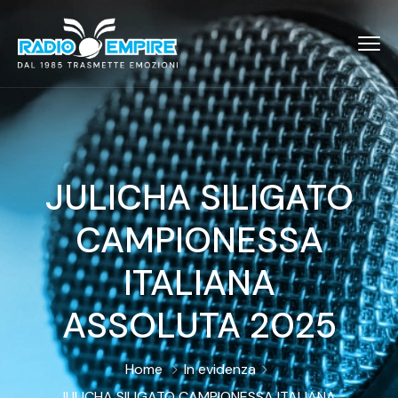
JULICHA SILIGATO
CAMPIONESSA
ITALIANA
ASSOLUTA 2025
Home
In evidenza
JULICHA SILIGATO CAMPIONESSA ITALIANA