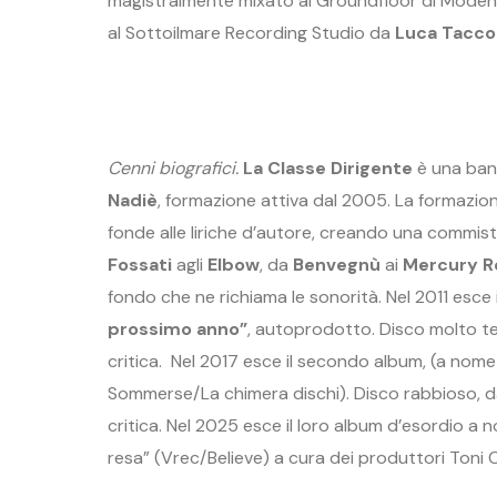
magistralmente mixato al Groundfloor di Mode
al Sottoilmare Recording Studio da
Luca Tacco
Cenni biografici.
La Classe Dirigente
è una band
Nadi
è
, formazione attiva dal 2005. La formazione
fonde alle liriche d’autore, creando una commis
Fossati
agli
Elbow
, da
Benvegnù
ai
Mercury R
fondo che ne richiama le sonorità. Nel 2011 esce
prossimo anno”
, autoprodotto. Disco molto ten
critica. Nel 2017 esce il secondo album, (a nome
Sommerse/La chimera dischi). Disco rabbioso, da
critica. Nel 2025 esce il loro album d’esordio a 
resa” (Vrec/Believe) a cura dei produttori Toni