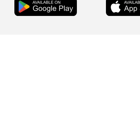
Concessione Minist. N. 907333 -SIAE n. 34/2020 – SCF n. 141/5/2
36031
ITSRIGHT n. 0014695 del 04/08/2023 – Licenza Soundreef
Autorizz. Trib. Messina n. 712/93, Registro Stampa GRE n. 10 del 25