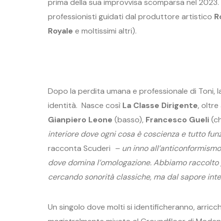
prima della sua improvvisa scomparsa nel 2023. Il
professionisti guidati dal produttore artistico
R
Royale
e moltissimi altri).
Dopo la perdita umana e professionale di Toni,
identità. Nasce così
La Classe Dirigente
, oltre
Gianpiero
Leone
(basso),
Francesco
Gueli
(ch
interiore dove ogni cosa è coscienza e tutto fu
racconta Scuderi
– un inno all
’
anticonformismo,
dove domina l
’
omologazione. Abbiamo raccolto g
cercando sonorità classiche, ma dal sapore inte
Un singolo dove molti si identificheranno, arric