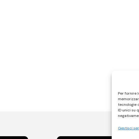
Per fornire 
memorizzare
tecnologie 
ID unici su 
negativamen
Gestisci ser