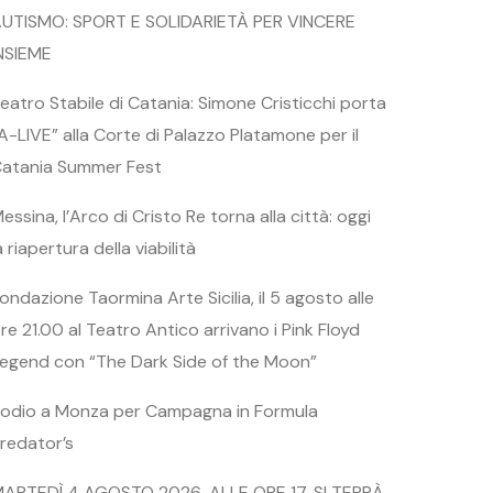
UTISMO: SPORT E SOLIDARIETÀ PER VINCERE
NSIEME
eatro Stabile di Catania: Simone Cristicchi porta
A-LIVE” alla Corte di Palazzo Platamone per il
atania Summer Fest
essina, l’Arco di Cristo Re torna alla città: oggi
a riapertura della viabilità
ondazione Taormina Arte Sicilia, il 5 agosto alle
re 21.00 al Teatro Antico arrivano i Pink Floyd
egend con “The Dark Side of the Moon”
odio a Monza per Campagna in Formula
redator’s
ARTEDÌ 4 AGOSTO 2026, ALLE ORE 17, SI TERRÀ