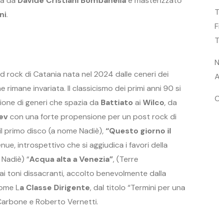
na da
Davide Cristiani Bombanella
e masterizzato
T
ni
.
F
T
N
 rock di Catania nata nel 2024 dalle ceneri dei
 rimane invariata. Il classicismo dei primi anni 90 si
C
tione di generi che spazia da
Battiato
ai
Wilco
, da
ev
con una forte propensione per un post rock di
 il primo disco (a nome Nadiè),
“
Questo giorno il
ue, introspettivo che si aggiudica i favori della
 Nadiè) “
Acqua alta a Venezia”
, (Terre
i toni dissacranti, accolto benevolmente dalla
nome L
a Classe Dirigente
, dal titolo “Termini per una
 Carbone e Roberto Vernetti.