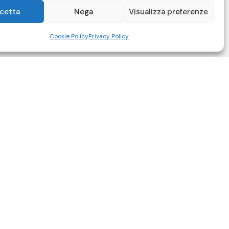
cetta
Nega
Visualizza preferenze
Cookie Policy
Privacy Policy
218
6688
empire.it