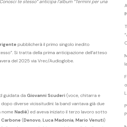
“Conosci te stesso” anticipa l’album “Termini per una
A
I
T
“
C
irigente
pubblicherà il primo singolo inedito
esso”. Si tratta della prima anticipazione dell’atteso
M
mavera del 2025 via Vrec/Audioglobe.
l
F
o
L
nd guidata da
Giovanni Scuderi
(voce, chitarra e
 dopo diverse vicissitudini: la band vantava già due
P
 a nome
Nadi
è
) ed aveva iniziato il terzo lavoro sotto
P
i Carbone
(
Denovo
,
Luca Madonia
,
Mario Venuti
)
M