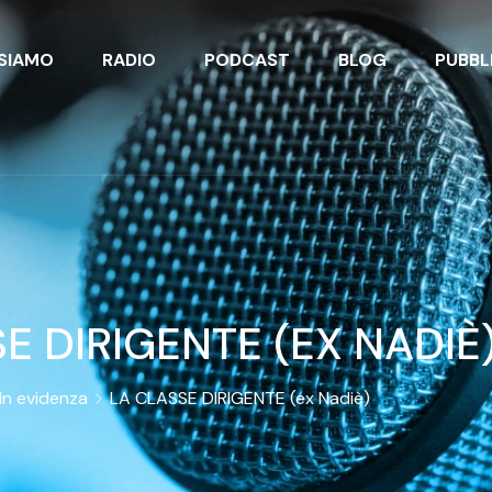
 SIAMO
RADIO
PODCAST
BLOG
PUBBL
E DIRIGENTE (EX NADIÈ
In evidenza
LA CLASSE DIRIGENTE (ex Nadiè)