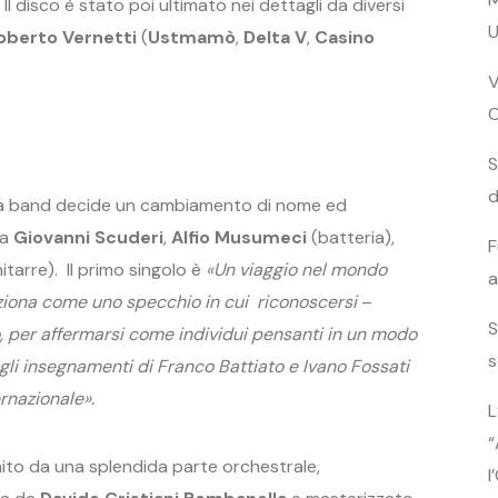
 disco è stato poi ultimato nei dettagli da diversi
U
oberto Vernetti
(
Ustmamò
,
Delta V
,
Casino
V
S
d
 la band decide un cambiamento di nome ed
 a
Giovanni Scuderi
,
Alfio Musumeci
(batteria),
F
itarre). Il primo singolo è
«
Un viaggio nel mondo
a
nziona come uno specchio in cui riconoscersi
–
S
 per affermarsi come individui pensanti in un modo
s
li insegnamenti di Franco Battiato e Ivano Fossati
rnazionale».
L
“
chito da una splendida parte orchestrale,
l