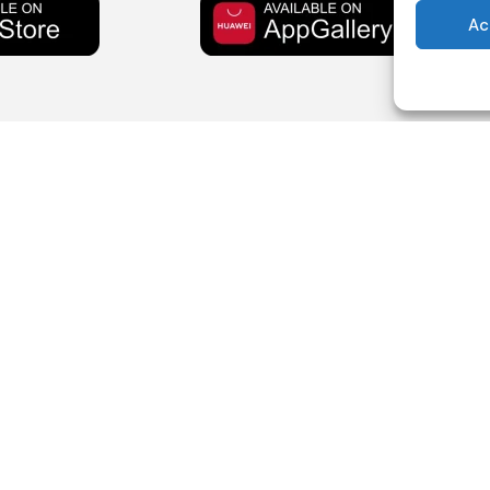
Ac
Policy
Contatti
Privacy Policy
0942 79 3
Cookie Policy
379 240 
020 – ROC n.
Termini e condizioni
info@radio
.05.93