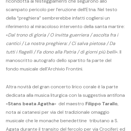
ricondotta ai festeggiamenti che seguirono allo
scampato pericolo per l’eruzione dell’Etna. Nel testo
della “preghiera” sembrerebbe infatti cogliersi un
riferimento al miracoloso intervento della santa martire:
«
Dal trono di gloria / O invitta guerriera / ascolta fra i
cantici / La nostra preghiera: / Ci salva pietosa / Da
tutti i flagelli / Fa dono alla Patria / di giorni più belli
». Il
manoscritto autografo dello spartito fa parte del
fondo musicale dell’Archivio Frontini.
Altra novità del gran concerto lirico corale è la parte
dedicata alla musica liturgica con la suggestiva antifona
«
Stans beata Agatha
» del maestro
Filippo Tarallo
,
nota ai catanesi per via del tradizionale omaggio
musicale che le monache benedettine tributano a S.
Agata durante il transito del fercolo per via Crociferi; ed