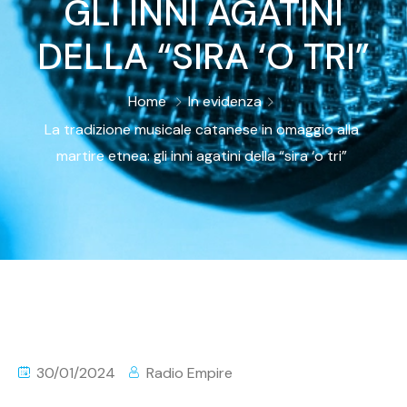
GLI INNI AGATINI
DELLA “SIRA ‘O TRI”
Home
In evidenza
La tradizione musicale catanese in omaggio alla
martire etnea: gli inni agatini della “sira ‘o tri”
30/01/2024
Radio Empire