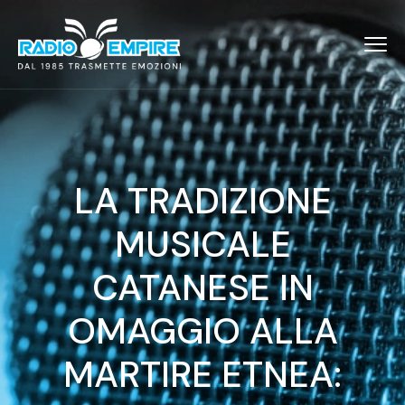
LA TRADIZIONE
MUSICALE
CATANESE IN
OMAGGIO ALLA
MARTIRE ETNEA: