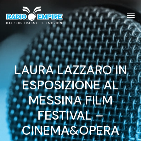
LAURA LAZZARO IN
ESPOSIZIONE AL
MESSINA FILM
FESTIVAL –
CINEMA&OPERA