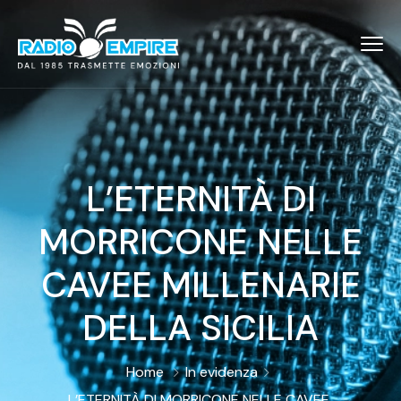
L’ETERNITÀ DI
MORRICONE NELLE
CAVEE MILLENARIE
DELLA SICILIA
Home
In evidenza
L’ETERNITÀ DI MORRICONE NELLE CAVEE