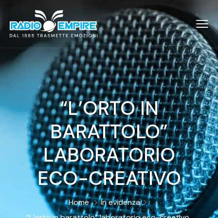
“L’ORTO IN
BARATTOLO”
LABORATORIO
ECO-CREATIVO
Home
In evidenza
“L’orto in barattolo” laboratorio eco-creativo