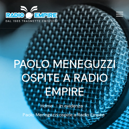
PAOLO MENEGUZZI
OSPITE A RADIO
EMPIRE
Home
In evidenza
Paolo Meneguzzi ospite a Radio Empire