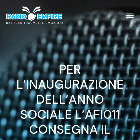
PER
L’INAUGURAZIONE
DELL’ANNO
SOCIALE L’AFI011
CONSEGNA IL