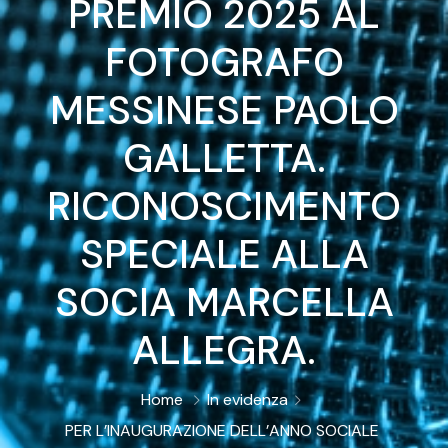
PREMIO 2025 AL
FOTOGRAFO
MESSINESE PAOLO
GALLETTA.
RICONOSCIMENTO
SPECIALE ALLA
SOCIA MARCELLA
ALLEGRA.
Home
In evidenza
PER L’INAUGURAZIONE DELL’ANNO SOCIALE