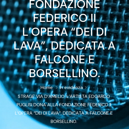
FONDAZIONE
FEDERICO II
L’OPERA “DEI DI
LAVA”, DEDICATA A
FALCONE E
BORSELLINO.
Home
In evidenza
STRAGE VIA D’AMELIO: L’ARTISTA EDOARDO
PUGLISI DONA ALLA FONDAZIONE FEDERICO II
L’OPERA “DEI DI LAVA”, DEDICATA A FALCONE E
BORSELLINO.