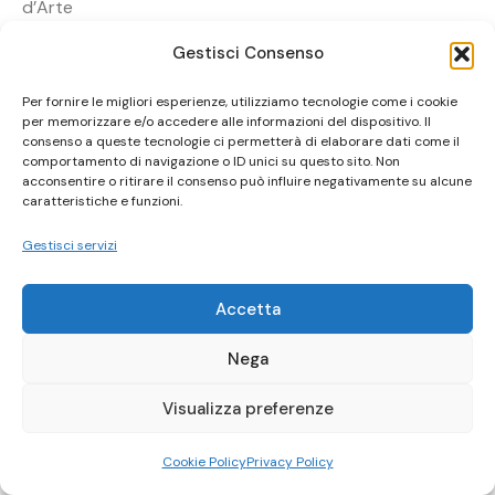
d’Arte
Contemporanea di Ruffano (Lecce) – Musèe des
Gestisci Consenso
Beaux-Arts de
Beziers (Francia)
Per fornire le migliori esperienze, utilizziamo tecnologie come i cookie
per memorizzare e/o accedere alle informazioni del dispositivo. Il
Ufficio Stampa Fondazione Federico II – SC –
consenso a queste tecnologie ci permetterà di elaborare dati come il
comportamento di navigazione o ID unici su questo sito. Non
3346784805
acconsentire o ritirare il consenso può influire negativamente su alcune
Ufficio stampa Gesap – SR – 3477506888
caratteristiche e funzioni.
Ufficio stampa Edoardo Puglisi – RP – 3405081885
Gestisci servizi
Accetta
Nega
Visualizza preferenze
Cookie Policy
Privacy Policy