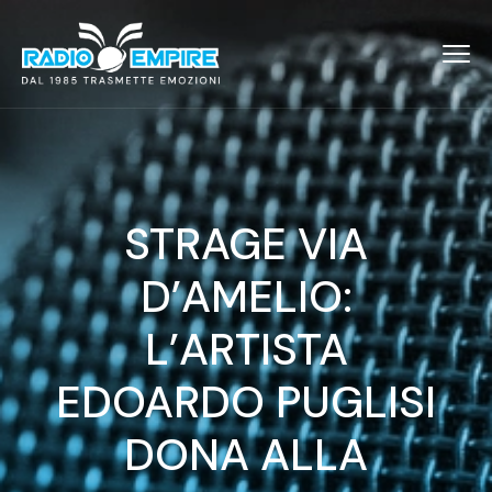
STRAGE VIA
D’AMELIO:
L’ARTISTA
EDOARDO PUGLISI
DONA ALLA