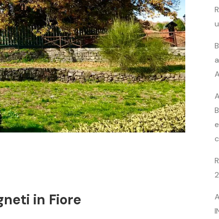
R
u
B
a
A
A
B
e
c
R
2
neti in Fiore
A
I