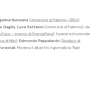
elina Nunziata
(
Università di Palermo, CREA
);
o Gaglio, Luca Settanni
(Università di Palermo); da
 Expo – evento di FirenzeFiera
). Il panel istituzionale
ca di Milo
);
Edmondo Pappalardo
(
Sindaco di
forestali
. Modera il dibattito il giornalista
Turi