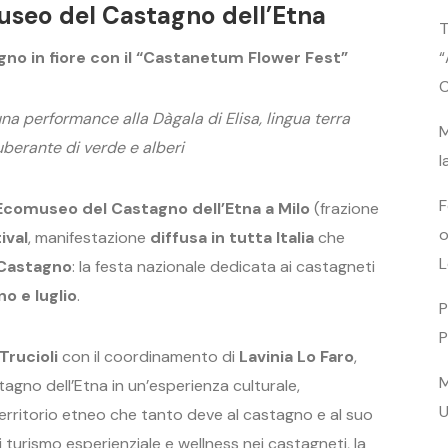
museo del Castagno dell’Etna
T
gno in fiore con il “Castanetum Flower Fest”
“
C
na performance alla Dàgala di Elisa, lingua terra
M
uberante di verde e alberi
l
F
Ecomuseo del Castagno dell’Etna a Milo
(frazione
o
ival
, manifestazione
diffusa in tutta Italia
che
L
 Castagno
: la festa nazionale dedicata ai castagneti
no e luglio
.
P
P
Trucioli
con il coordinamento di
Lavinia Lo Faro
,
M
stagno dell’Etna in un’esperienza culturale,
U
l territorio etneo che tanto deve al castagno e al suo
turismo esperienziale e wellness nei castagneti, la