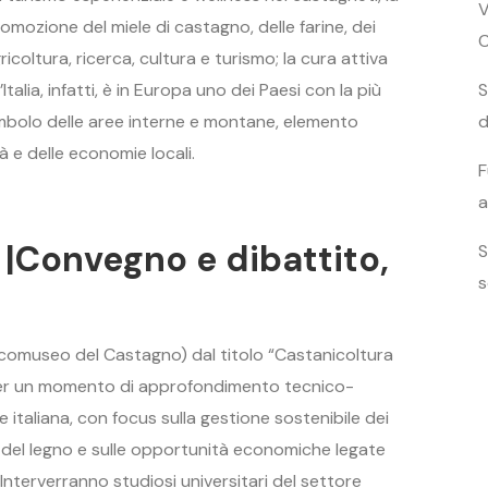
V
romozione del miele di castagno, delle farine, dei
ricoltura, ricerca, cultura e turismo; la cura attiva
talia, infatti, è in Europa uno dei Paesi con la più
S
imbolo delle aree interne e montane, elemento
d
tà e delle economie locali.
F
a
 |Convegno e dibattito,
S
s
Ecomuseo del Castagno) dal titolo “Castanicoltura
”, per un momento di approfondimento tecnico-
e italiana, con focus sulla gestione sostenibile dei
liera del legno e sulle opportunità economiche legate
 Interverranno studiosi universitari del settore