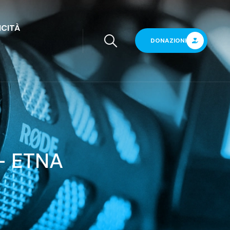
ICITÀ
DONAZIONI
– ETNA