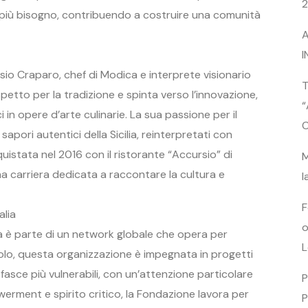
2
ha più bisogno, contribuendo a costruire una comunità
A
I
io Craparo, chef di Modica e interprete visionario
T
ispetto per la tradizione e spinta verso l’innovazione,
“
 in opere d’arte culinarie. La sua passione per il
C
i sapori autentici della Sicilia, reinterpretati con
quistata nel 2016 con il ristorante “Accursio” di
M
na carriera dedicata a raccontare la cultura e
l
F
alia
o
ia è parte di un network globale che opera per
L
ecolo, questa organizzazione è impegnata in progetti
 fasce più vulnerabili, con un’attenzione particolare
P
rment e spirito critico, la Fondazione lavora per
P