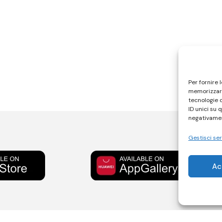
Per fornire 
memorizzare
tecnologie 
ID unici su 
negativamen
Gestisci ser
Ac