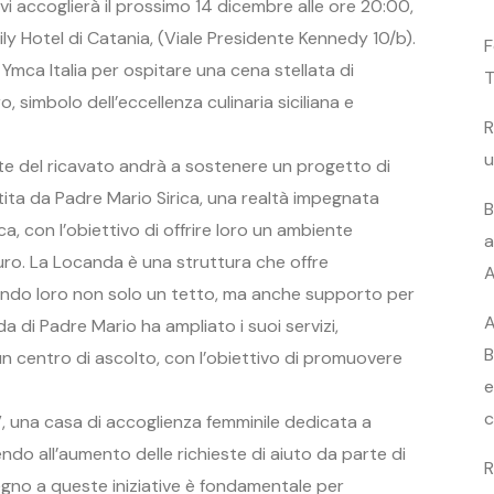
i accoglierà il prossimo 14 dicembre alle ore 20:00,
ly Hotel di Catania, (Viale Presidente Kennedy 10/b).
F
Ymca Italia per ospitare una cena stellata di
T
 simbolo dell’eccellenza culinaria siciliana e
R
u
te del ricavato andrà a sostenere un progetto di
ita da Padre Mario Sirica, una realtà impegnata
B
a, con l’obiettivo di offrire loro un ambiente
a
turo. La Locanda è una struttura che offre
A
endo loro non solo un tetto, ma anche supporto per
A
da di Padre Mario ha ampliato i suoi servizi,
B
n centro di ascolto, con l’obiettivo di promuovere
e
c
, una casa di accoglienza femminile dedicata a
ndo all’aumento delle richieste di aiuto da parte di
R
tegno a queste iniziative è fondamentale per