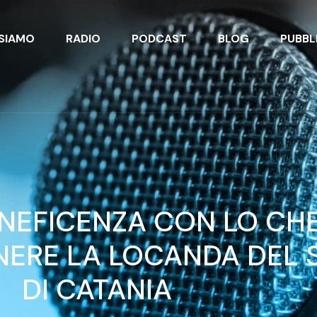
 SIAMO
RADIO
PODCAST
BLOG
PUBBL
ENEFICENZA CON LO CH
NERE LA LOCANDA DEL
DI CATANIA