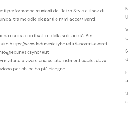
M
nti performance musicali dei Retro Style e il sax di
U
ica, tra melodie eleganti e ritmi accattivanti.
V
ona cucina con il valore della solidarietà. Per
l sito https://www.ledunesicilyhotel.it/i-nostri-eventi,
S
nfo@ledunesicilyhotel.it.
d
vi invitano a vivere una serata indimenticabile, dove
ioso per chi ne ha più bisogno.
F
a
S
s