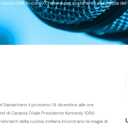
a con lo chef Accursio Craparo per sostenere La Locanda del
l Samaritano il prossimo 14 dicembre alle ore
otel di Catania (Viale Presidente Kennedy 10/b)
ebrianti della cucina stellata incontrano la magia di