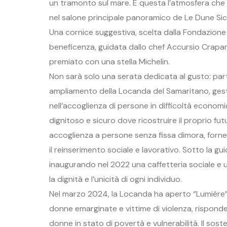
un tramonto sul mare. È questa l’atmosfera che v
nel salone principale panoramico de Le Dune Sici
Una cornice suggestiva, scelta dalla Fondazione 
beneficenza, guidata dallo chef Accursio Craparo,
premiato con una stella Michelin.
Non sarà solo una serata dedicata al gusto: par
ampliamento della Locanda del Samaritano, gest
nell’accoglienza di persone in difficoltà economic
dignitoso e sicuro dove ricostruire il proprio fu
accoglienza a persone senza fissa dimora, forn
il reinserimento sociale e lavorativo. Sotto la gui
inaugurando nel 2022 una caffetteria sociale e u
la dignità e l’unicità di ogni individuo.
Nel marzo 2024, la Locanda ha aperto “Lumière”
donne emarginate e vittime di violenza, risponde
donne in stato di povertà e vulnerabilità. Il sos