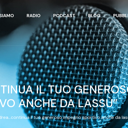
 SIAMO
RADIO
PODCAST
BLOG
PUBBL
TINUA IL TUO GENERO
VO ANCHE DA LASSÙ”
drea…continua il tuo generoso impegno sportivo anche da las