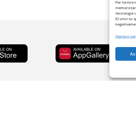
Per fornire 
memorizzare
tecnologie 
ID unici su 
negativamen
Gestisci ser
Ac
Policy
Contatti