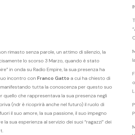
I
T
“
C
M
son rimasto senza parole, un attimo di silenzio, la
l
ecisamente lo scorso 3 Marzo, quando è stato
re” in onda su Radio Empire, la sua presenza ha
F
il suo incontro con
Franco Gatto
a cui ha chiesto di
o
 manifestando tutta la conoscenza per questo suo
L
er quello che rappresentava la sua presenza negli
riva (ndr è ricoprirà anche nel futuro) il ruolo di
P
uori il suo amore, la sua passione, il suo impegno
P
la sua esperienza al servizio dei suoi “ragazzi” dei
M
t.