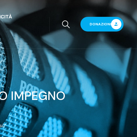
ICITÀ
DONAZIONI
SO IMPEGNO
sù”