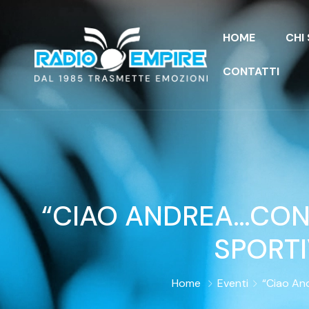
HOME
CHI
CONTATTI
“CIAO ANDREA…CON
SPORTI
Home
Eventi
“Ciao An