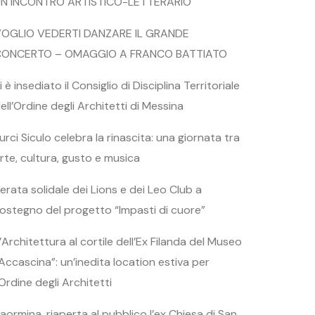
N INCONTRO ARTISTICO-LETTERARIO
OGLIO VEDERTI DANZARE IL GRANDE
CONCERTO – OMAGGIO A FRANCO BATTIATO
i è insediato il Consiglio di Disciplina Territoriale
ell’Ordine degli Architetti di Messina
urci Siculo celebra la rinascita: una giornata tra
rte, cultura, gusto e musica
erata solidale dei Lions e dei Leo Club a
ostegno del progetto “Impasti di cuore”
’Architettura al cortile dell’Ex Filanda del Museo
Accascina”: un’inedita location estiva per
’Ordine degli Architetti
aormina, riaperta al pubblico l’ex Chiesa di San