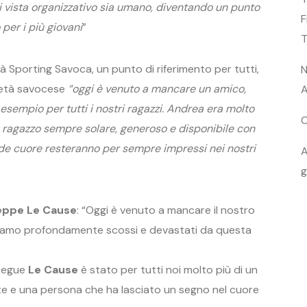
i vista organizzativo sia umano, diventando un punto
F
 per i più giovani
”
T
tà Sporting Savoca, un punto di riferimento per tutti,
N
cietà savocese
“oggi è venuto a mancare un amico,
 esempio per tutti i nostri ragazzi. Andrea era molto
C
n ragazzo sempre solare, generoso e disponibile con
rande cuore resteranno per sempre impressi nei nostri
A
g
eppe Le Cause
: “Oggi è venuto a mancare il nostro
 Siamo profondamente scossi e devastati da questa
mprovvisa.
ue
Le Cause
è stato per tutti noi molto più di un
te e una persona che ha lasciato un segno nel cuore