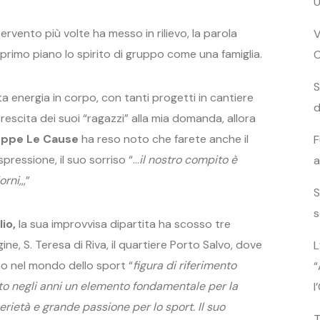
U
tervento più volte ha messo in rilievo, la parola
V
n primo piano lo spirito di gruppo come una famiglia.
S
 energia in corpo, con tanti progetti in cantiere
d
rescita dei suoi “ragazzi” alla mia domanda, allora
eppe Le Cause
ha reso noto che farete anche il
F
pressione, il suo sorriso “…
il nostro compito è
a
orni,
,,”
S
s
io,
la sua improvvisa dipartita ha scosso tre
gine, S. Teresa di Riva, il quartiere Porto Salvo, dove
L
no nel mondo dello sport “
figura di riferimento
“
ato negli anni un elemento fondamentale per la
l
rietà e grande passione per lo sport. Il suo
T