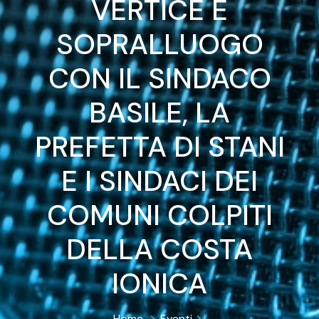
VERTICE E
SOPRALLUOGO
CON IL SINDACO
BASILE, LA
PREFETTA DI STANI
E I SINDACI DEI
COMUNI COLPITI
DELLA COSTA
IONICA
Home
Eventi