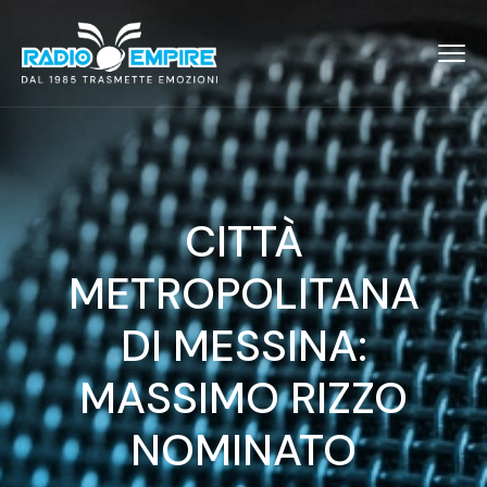
CITTÀ
METROPOLITANA
DI MESSINA:
MASSIMO RIZZO
NOMINATO