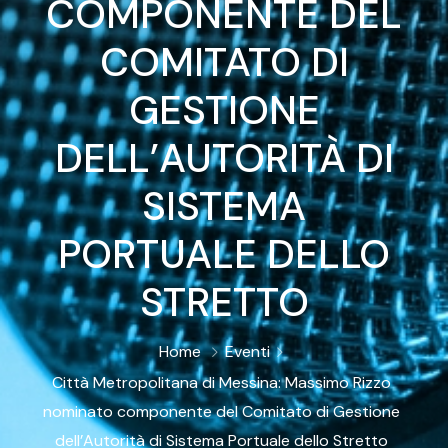
COMPONENTE DEL
COMITATO DI
GESTIONE
DELL’AUTORITÀ DI
SISTEMA
PORTUALE DELLO
STRETTO
Home
Eventi
Città Metropolitana di Messina: Massimo Rizzo
nominato componente del Comitato di Gestione
dell’Autorità di Sistema Portuale dello Stretto