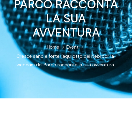
PARCO RACCONTA
LA SUA
AVVENTURA
Home
Eventi
Cresce sano e forte l’aquilotto dei Nebrodi: la
webcam del Parco racconta la sua avventura