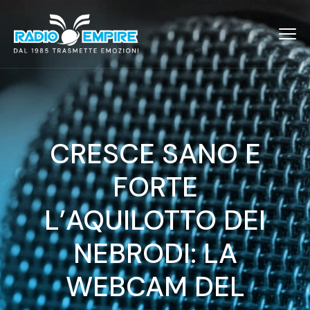
CRESCE SANO E
FORTE
L’AQUILOTTO DEI
NEBRODI: LA
WEBCAM DEL