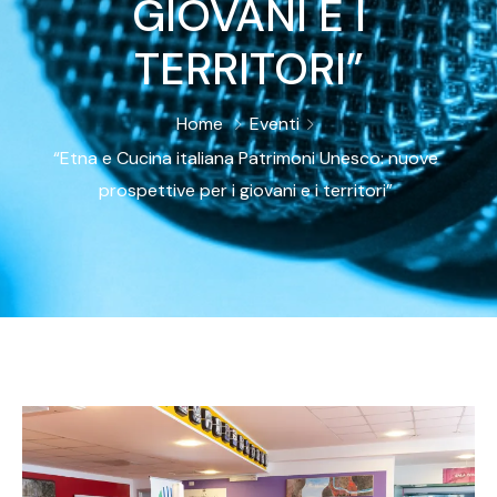
GIOVANI E I
TERRITORI”
Home
Eventi
“Etna e Cucina italiana Patrimoni Unesco: nuove
prospettive per i giovani e i territori”