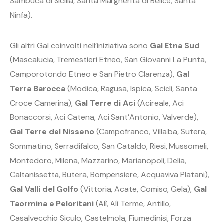
Sambuca di Sicilia, Santa Margherita di Belice, Santa
Ninfa).
Gli altri Gal coinvolti nell’iniziativa sono
Gal Etna Sud
(Mascalucia, Tremestieri Etneo, San Giovanni La Punta,
Camporotondo Etneo e San Pietro Clarenza),
Gal
Terra Barocca
(Modica, Ragusa, Ispica, Scicli, Santa
Croce Camerina),
Gal Terre di Aci
(Acireale, Aci
Bonaccorsi, Aci Catena, Aci Sant’Antonio, Valverde),
Gal Terre del Nisseno
(Campofranco, Villalba, Sutera,
Sommatino, Serradifalco, San Cataldo, Riesi, Mussomeli,
Montedoro, Milena, Mazzarino, Marianopoli, Delia,
Caltanissetta, Butera, Bompensiere, Acquaviva Platani),
Gal Valli del Golfo
(Vittoria, Acate, Comiso, Gela),
Gal
Taormina e Peloritani
(Alì, Alì Terme, Antillo,
Casalvecchio Siculo, Castelmola, Fiumedinisi, Forza