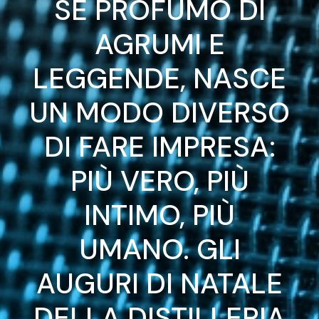
SÉ PROFUMO DI
AGRUMI E
LEGGENDE, NASCE
UN MODO DIVERSO
DI FARE IMPRESA:
PIÙ VERO, PIÙ
INTIMO, PIÙ
UMANO. GLI
AUGURI DI NATALE
DELLA DISTILLERIA