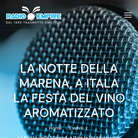
LA NOTTE DELLA
MARENA, A ITALA
LA FESTA DEL VINO
AROMATIZZATO
Home
Eventi
La Notte della Marena, a Itala la festa del vino