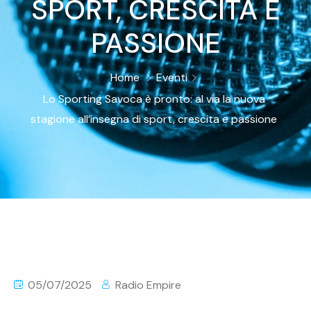
SPORT, CRESCITA E
PASSIONE
Home
Eventi
Lo Sporting Savoca è pronto: al via la nuova
stagione all’insegna di sport, crescita e passione
05/07/2025
Radio Empire