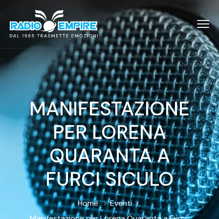
MANIFESTAZIONE
PER LORENA
QUARANTA A
FURCI SICULO
Home
Eventi
Manifestazione per Lorena Quaranta a Furci