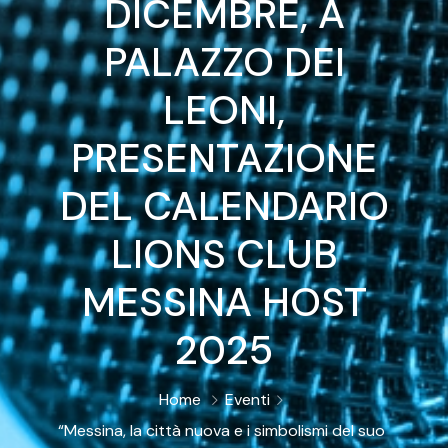
DICEMBRE, A
PALAZZO DEI
LEONI,
PRESENTAZIONE
DEL CALENDARIO
LIONS CLUB
MESSINA HOST
2025
Home
Eventi
“Messina, la città nuova e i simbolismi del suo