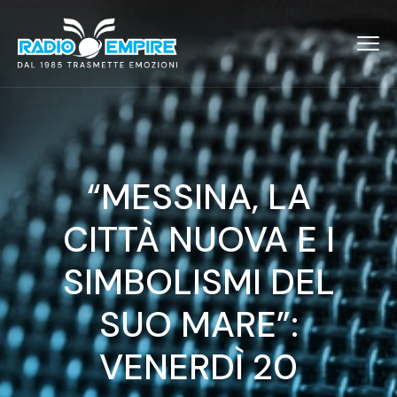
“MESSINA, LA
CITTÀ NUOVA E I
SIMBOLISMI DEL
SUO MARE”:
VENERDÌ 20