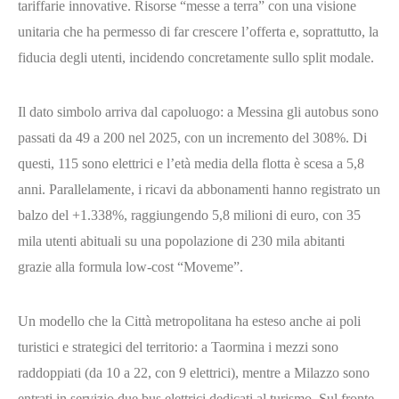
tariffarie innovative. Risorse “messe a terra” con una visione
unitaria che ha permesso di far crescere l’offerta e, soprattutto, la
fiducia degli utenti, incidendo concretamente sullo split modale.
Il dato simbolo arriva dal capoluogo: a Messina gli autobus sono
passati da 49 a 200 nel 2025, con un incremento del 308%. Di
questi, 115 sono elettrici e l’età media della flotta è scesa a 5,8
anni. Parallelamente, i ricavi da abbonamenti hanno registrato un
balzo del +1.338%, raggiungendo 5,8 milioni di euro, con 35
mila utenti abituali su una popolazione di 230 mila abitanti
grazie alla formula low-cost “Moveme”.
Un modello che la Città metropolitana ha esteso anche ai poli
turistici e strategici del territorio: a Taormina i mezzi sono
raddoppiati (da 10 a 22, con 9 elettrici), mentre a Milazzo sono
entrati in servizio due bus elettrici dedicati al turismo. Sul fronte