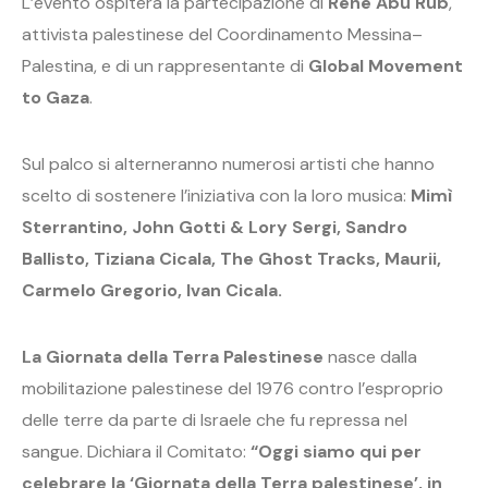
L’evento ospiterà la partecipazione di
Renè Abu Rub
,
attivista palestinese del Coordinamento Messina–
Palestina, e di un rappresentante di
Global Movement
to Gaza
.
Sul palco si alterneranno numerosi artisti che hanno
scelto di sostenere l’iniziativa con la loro musica:
Mimì
Sterrantino, John Gotti & Lory Sergi, Sandro
Ballisto, Tiziana Cicala, The Ghost Tracks, Maurii,
Carmelo Gregorio, Ivan Cicala.
La Giornata della Terra Palestinese
nasce dalla
mobilitazione palestinese del 1976 contro l’esproprio
delle terre da parte di Israele che fu repressa nel
sangue. Dichiara il Comitato:
“Oggi siamo qui per
celebrare la ‘Giornata della Terra palestinese’, in