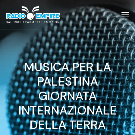
MUSICA PER LA
PALESTINA
GIORNATA
INTERNAZIONALE
DELLA TERRA