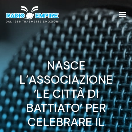
NASCE
L’ASSOCIAZIONE
‘LE CITTÀ DI
BATTIATO’ PER
CELEBRARE IL