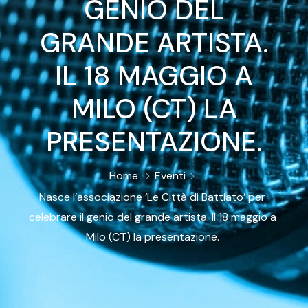
GENIO DEL
GRANDE ARTISTA.
IL 18 MAGGIO A
MILO (CT) LA
PRESENTAZIONE.
Home
Eventi
Nasce l’associazione ‘Le Città di Battiato’ per
celebrare il genio del grande artista. Il 18 maggio a
Milo (CT) la presentazione.