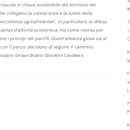
A
rescita in chiave sostenibile del territorio dei
I
he collegano la conoscenza e la tutela della
 eccellenze agroalimentari. In particolare, la difesa
T
ssenza d’attività economica, ma come risorsa per
“
o i princìpi dei parchi. Quest’alleanza giova sia al
C
e, con il parco, decidono di seguire il cammino
M
missario Straordinario Giovanni Cavallaro.
l
F
o
L
P
P
M