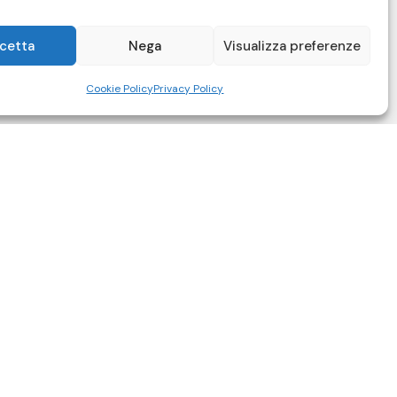
cetta
Nega
Visualizza preferenze
Cookie Policy
Privacy Policy
218
6688
empire.it