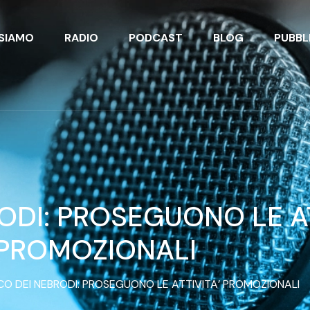
 SIAMO
RADIO
PODCAST
BLOG
PUBBL
ODI: PROSEGUONO LE AT
PROMOZIONALI
CO DEI NEBRODI: PROSEGUONO LE ATTIVITA’ PROMOZIONALI