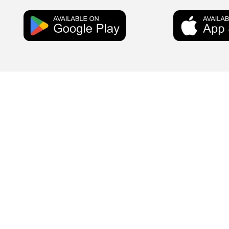
Concessione Minist. N. 907333 -SIAE n. 34/2020 – SCF n. 141/5/2
36031
ITSRIGHT n. 0014695 del 04/08/2023 – Licenza Soundreef