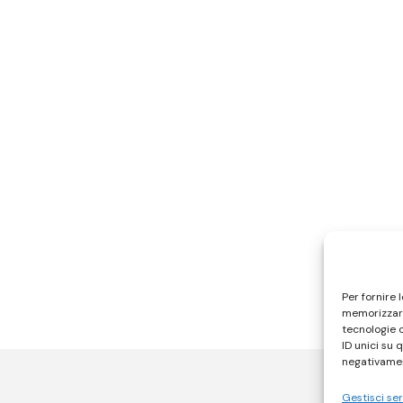
Per fornire 
memorizzare
tecnologie 
ID unici su 
negativamen
Gestisci ser