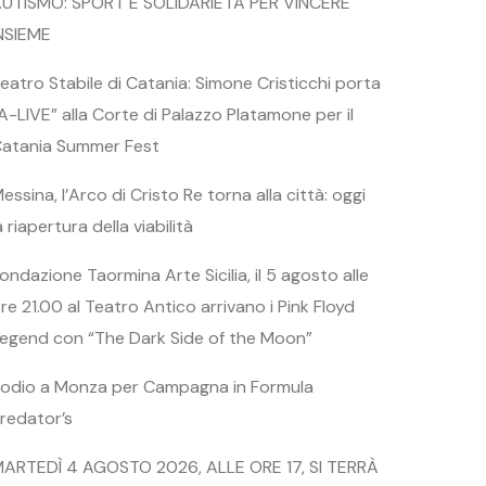
UTISMO: SPORT E SOLIDARIETÀ PER VINCERE
NSIEME
eatro Stabile di Catania: Simone Cristicchi porta
A-LIVE” alla Corte di Palazzo Platamone per il
atania Summer Fest
essina, l’Arco di Cristo Re torna alla città: oggi
a riapertura della viabilità
ondazione Taormina Arte Sicilia, il 5 agosto alle
re 21.00 al Teatro Antico arrivano i Pink Floyd
egend con “The Dark Side of the Moon”
odio a Monza per Campagna in Formula
redator’s
ARTEDÌ 4 AGOSTO 2026, ALLE ORE 17, SI TERRÀ