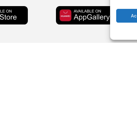
Ac
Policy
Contatti
Privacy Policy
0942 79 3
Cookie Policy
379 240 
020 – ROC n.
Termini e condizioni
info@radio