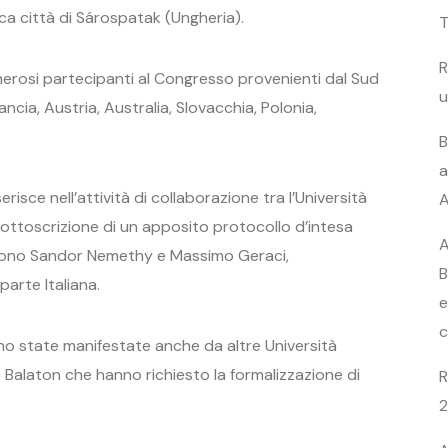
ica città di Sárospatak (Ungheria).
T
R
erosi partecipanti al Congresso provenienti dal Sud
u
ancia, Austria, Australia, Slovacchia, Polonia,
B
a
isce nell’attività di collaborazione tra l’Università
A
 sottoscrizione di un apposito protocollo d’intesa
A
 sono Sandor Nemethy e Massimo Geraci,
B
arte Italiana.
e
c
sono state manifestate anche da altre Università
o Balaton che hanno richiesto la formalizzazione di
R
2