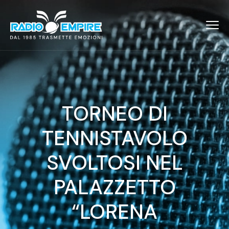
TORNEO DI
TENNISTAVOLO
SVOLTOSI NEL
PALAZZETTO
“LORENA