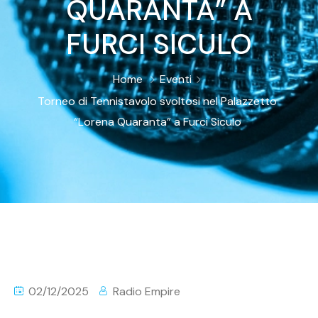
QUARANTA” A
FURCI SICULO
Home
Eventi
Torneo di Tennistavolo svoltosi nel Palazzetto
“Lorena Quaranta” a Furci Siculo
02/12/2025
Radio Empire