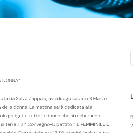
LA DONNA”
ieduta da Salvo Zappalà, avrà luogo sabato 8 Marzo
a della donna. La mattina sarà dedicata alla
colo gadget a tutte le donne che si recheranno
R
 si terrà il 21° Convegno-Dibattito
“IL FEMMINILE E
2
ecchi a Giarre, dalle ore 17.30 e vedrà i saluti, oltre