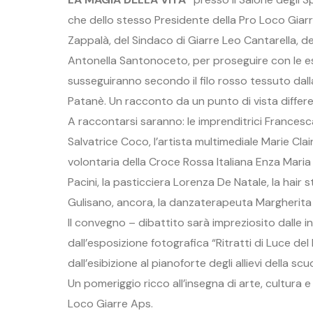
che dello stesso Presidente della Pro Loco Giarre
Zappalà, del Sindaco di Giarre Leo Cantarella, de
Antonella Santonoceto, per proseguire con le espe
susseguiranno secondo il filo rosso tessuto dall
Patanè. Un racconto da un punto di vista differen
A raccontarsi saranno: le imprenditrici Francesca
Salvatrice Coco, l’artista multimediale Marie Clai
volontaria della Croce Rossa Italiana Enza Mari
Pacini, la pasticciera Lorenza De Natale, la hair
Gulisano, ancora, la danzaterapeuta Margherita
Il convegno – dibattito sarà impreziosito dalle ins
dall’esposizione fotografica “Ritratti di Luce del
dall’esibizione al pianoforte degli allievi della sc
Un pomeriggio ricco all’insegna di arte, cultura e
Loco Giarre Aps.