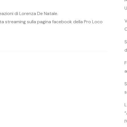
U
eazioni di Lorenza De Natale.
V
tta streaming sulla pagina facebook della Pro Loco
S
d
F
a
S
s
L
“
l