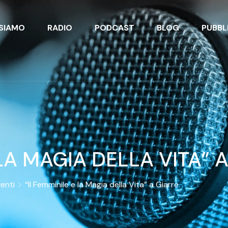
 SIAMO
RADIO
PODCAST
BLOG
PUBBL
 LA MAGIA DELLA VITA” 
enti
“Il Femminile e la Magia della Vita” a Giarre