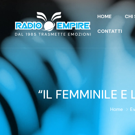
HOME
CHI
CONTATTI
“IL FEMMINILE E
Home
Ev