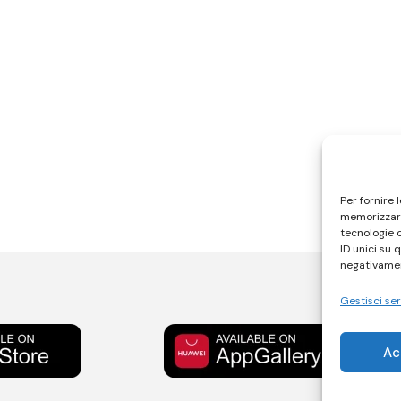
Per fornire 
memorizzare
tecnologie 
ID unici su 
negativamen
Gestisci ser
Ac