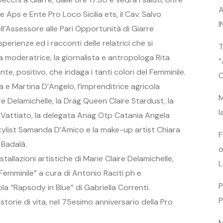
A
 Aps e Ente Pro Loco Sicilia ets, il Cav. Salvo
I
ll’Assessore alle Pari Opportunità di Giarre
rienze ed i racconti delle relatrici che si
T
a moderatrice, la giornalista e antropologa Rita
“
te, positivo, che indaga i tanti colori del Femminile.
C
 e Martina D’Angelo, l’imprenditrice agricola
M
re Delamichelle, la Drag Queen Claire Stardust, la
l
a Vattiato, la delegata Anag Otp Catania Angela
 stylist Samanda D’Amico e la make-up artist Chiara
F
 Badalà.
o
tallazioni artistiche di Marie Claire Delamichelle,
L
 Femminile” a cura di Antonio Raciti ph e
P
uola “Rapsody in Blue” di Gabriella Correnti.
P
 storie di vita, nel 75esimo anniversario della Pro
M