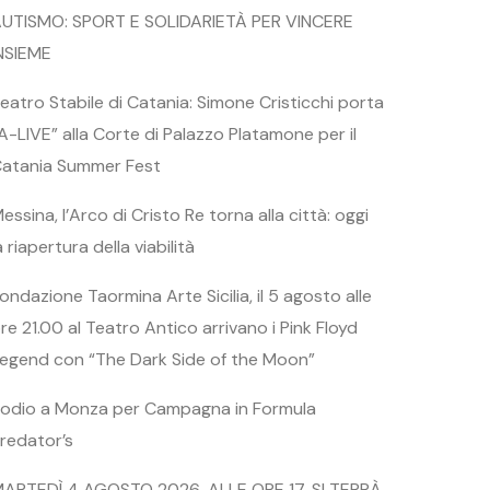
UTISMO: SPORT E SOLIDARIETÀ PER VINCERE
NSIEME
eatro Stabile di Catania: Simone Cristicchi porta
A-LIVE” alla Corte di Palazzo Platamone per il
atania Summer Fest
essina, l’Arco di Cristo Re torna alla città: oggi
a riapertura della viabilità
ondazione Taormina Arte Sicilia, il 5 agosto alle
re 21.00 al Teatro Antico arrivano i Pink Floyd
egend con “The Dark Side of the Moon”
odio a Monza per Campagna in Formula
redator’s
ARTEDÌ 4 AGOSTO 2026, ALLE ORE 17, SI TERRÀ